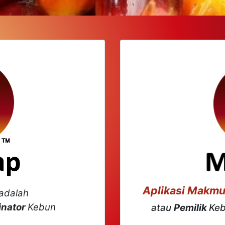
Aplikasi Makm
adalah
inator
Kebun
atau
Pemilik
Keb