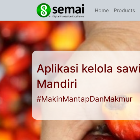
Home
Products
Aplikasi kelola sa
Mandiri
#MakinMantapDanMakmur