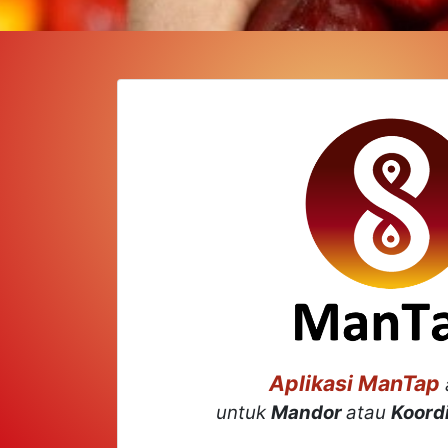
Aplikasi ManTap
untuk
Mandor
atau
Koord